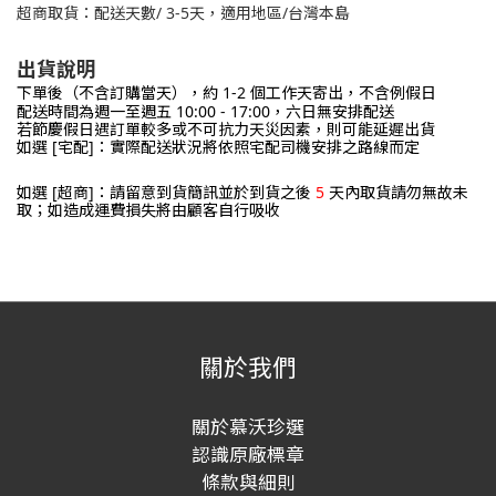
超商取貨：
配送天數/ 3-5
天，
適用地區/台灣本島
出貨說明
下單後（不含訂購當天），約
1-2
個工作天寄出，不含例假日
配送時間為
週一至週五 10:00 - 17:00，六日無安排配送
若節慶假日遇訂單較多或不可抗力天災因素，則可能延遲出貨
如選 [宅配]：實際配送狀況將依照宅配司機安排之路線而定
如選 [超商]：請留意到貨簡訊並於到貨之後
5
天內取貨請勿無故未
取；如造成運費損失將由顧客自行吸收
關於我們
關於慕沃珍選
認識原廠標章
條款與細則