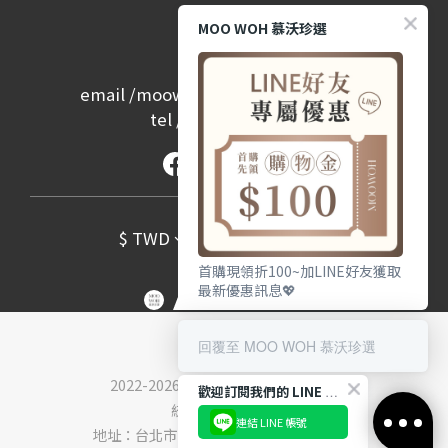
MOO WOH 慕沃珍選
Contact
email /
moowoh.service@gmail.com
tel /
(02) 2657-2968
$
TWD
English
首購現領折100~加LINE好友獲取
最新優惠訊息💖
回覆至 MOO WOH 慕沃珍選
2022-2026 © 慕沃珍選股份有限公司
歡迎訂閱我們的 LINE 官方帳號
統編：90367387
連結 LINE 帳號
地址：台北市內湖區堤頂大道一段33號3樓