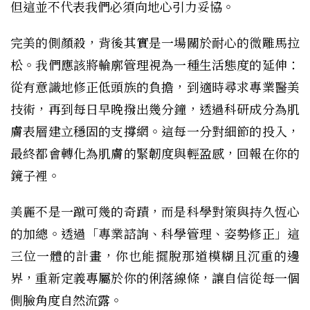
但這並不代表我們必須向地心引力妥協。
完美的側顏殺，背後其實是一場關於耐心的微雕馬拉
松。我們應該將輪廓管理視為一種生活態度的延伸：
從有意識地修正低頭族的負擔，到適時尋求專業醫美
技術，再到每日早晚撥出幾分鐘，透過科研成分為肌
膚表層建立穩固的支撐網。這每一分對細節的投入，
最終都會轉化為肌膚的緊韌度與輕盈感，回報在你的
鏡子裡。
美麗不是一蹴可幾的奇蹟，而是科學對策與持久恆心
的加總。透過「專業諮詢、科學管理、姿勢修正」這
三位一體的計畫，你也能擺脫那道模糊且沉重的邊
界，重新定義專屬於你的俐落線條，讓自信從每一個
側臉角度自然流露。