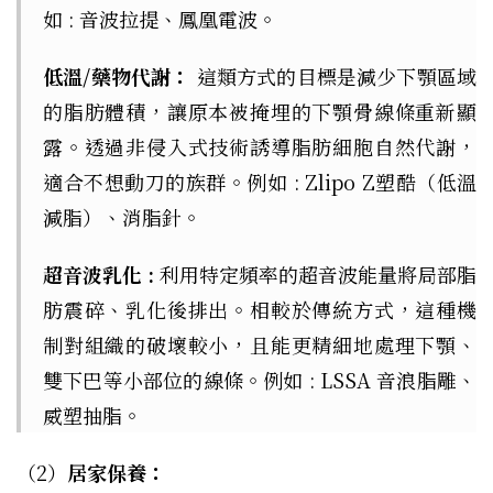
如 : 音波拉提、鳳凰電波。
低溫/藥物代謝：
這類方式的目標是減少下顎區域
的脂肪體積，讓原本被掩埋的下顎骨線條重新顯
露。透過非侵入式技術誘導脂肪細胞自然代謝，
適合不想動刀的族群。例如 : Zlipo Z塑酷（低溫
減脂）、消脂針。
超音波乳化 :
利用特定頻率的超音波能量將局部脂
肪震碎、乳化後排出。相較於傳統方式，這種機
制對組織的破壞較小，且能更精細地處理下顎、
雙下巴等小部位的線條。例如 : LSSA 音浪脂雕、
威塑抽脂。
（2）
居家保養：