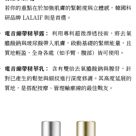
若你的重點在於加強肌膚的緊韌度與立體感，韓國科
研品牌 LALAIF 則是首選。
電音繃帶精華露：
利用專利超微滲透技術，將去氧
膽酸鈉與玻尿酸帶入肌膚，啟動基礎的緊緻能量，且
質地輕盈，全身各處（如手臂、腹部）皆可使用。
電音繃帶精華乳：
含有雙倍去氧膽酸鈉與腺苷，針
對已產生的鬆弛與細紋進行深度修護。其高度延展的
質地，是搭配按摩、管理輪廓線的最佳戰友。