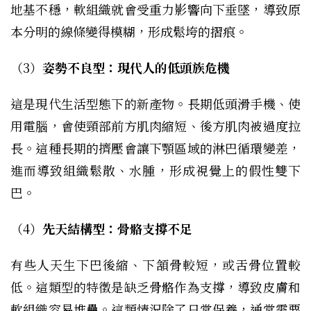
地基不穩，軟組織就會受重力影響向下垂墜，導致原
本分明的線條變得模糊，形成鬆垮的摺痕。
（3）
姿勢不良型：現代人的低頭族危機
這是現代生活型態下的新產物。長期低頭滑手機、使
用電腦，會使頸部前方肌肉縮短、後方肌肉被過度拉
長。這種長期的擠壓會讓下顎區域的淋巴循環變差，
進而導致組織鬆散、水腫，形成視覺上的假性雙下
巴。
（4）
先天結構型：骨骼支撐不足
有些人天生下巴後縮、下頷骨較短，或舌骨位置較
低。這類型的特徵是缺乏骨骼作為支撐，導致皮膚和
軟組織容易堆疊。這類情況除了日常保養，通常需要