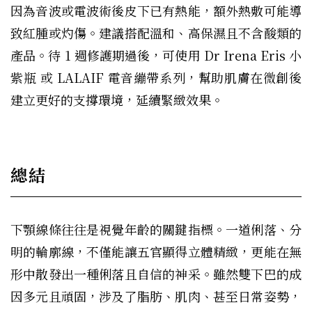
因為音波或電波術後皮下已有熱能，額外熱敷可能導
致紅腫或灼傷。建議搭配溫和、高保濕且不含酸類的
產品。待 1 週修護期過後，可使用 Dr Irena Eris 小
紫瓶 或 LALAIF 電音繃帶系列，幫助肌膚在微創後
建立更好的支撐環境，延續緊緻效果。
總結
下顎線條往往是視覺年齡的關鍵指標。一道俐落、分
明的輪廓線，不僅能讓五官顯得立體精緻，更能在無
形中散發出一種俐落且自信的神采。雖然雙下巴的成
因多元且頑固，涉及了脂肪、肌肉、甚至日常姿勢，