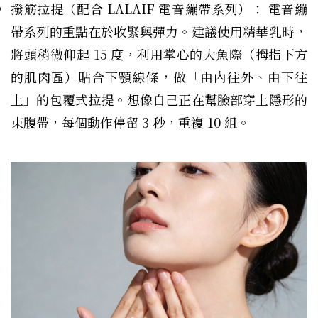
撥筋拉提（配合 LALAIF 電音繃帶系列）： 電音繃
帶系列的重點在於收緊與彈力。建議使用精華乳時，
將頭稍微仰起 15 度，利用掌心的大魚際（拇指下方
的肌肉區）貼合下顎線條，做「由內往外、由下往
上」的包覆式拉提。想像自己正在幫臉部穿上隱形的
束腹帶，每個動作停留 3 秒，重複 10 組。