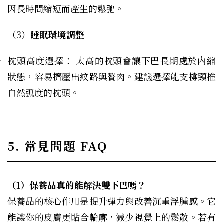
因長時間縮短而產生的鬆弛。
（3）
睡眠環境調整
枕頭高度選擇： 太高的枕頭會讓下巴長期處於內縮
狀態，容易擠壓出紋路與贅肉。建議選擇能支撐頸椎
自然弧度的枕頭。
5. 常見問題 FAQ
（1）保養品真的能解決雙下巴嗎？
保養品的核心作用是提升彈力與改善沉重浮腫感。它
能讓你的皮膚更貼合輪廓，減少視覺上的鬆散。若有