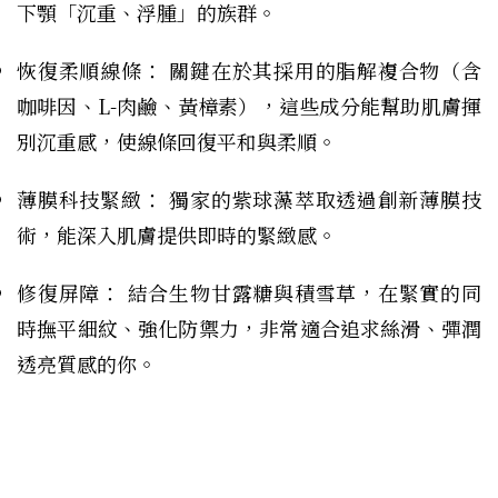
下顎「沉重、浮腫」的族群。
恢復柔順線條： 關鍵在於其採用的脂解複合物（含
咖啡因、L-肉鹼、黃樟素），這些成分能幫助肌膚揮
別沉重感，使線條回復平和與柔順。
薄膜科技緊緻： 獨家的紫球藻萃取透過創新薄膜技
術，能深入肌膚提供即時的緊緻感。
修復屏障： 結合生物甘露糖與積雪草，在緊實的同
時撫平細紋、強化防禦力，非常適合追求絲滑、彈潤
透亮質感的你。