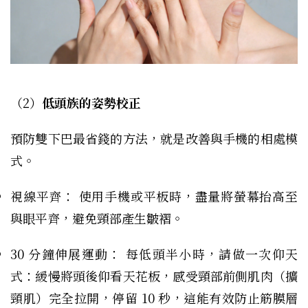
（2）
低頭族的姿勢校正
預防雙下巴最省錢的方法，就是改善與手機的相處模
式。
視線平齊： 使用手機或平板時，盡量將螢幕抬高至
與眼平齊，避免頸部產生皺褶。
30 分鐘伸展運動： 每低頭半小時，請做一次仰天
式：緩慢將頭後仰看天花板，感受頸部前側肌肉（擴
頸肌）完全拉開，停留 10 秒，這能有效防止筋膜層