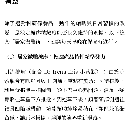
調整
除了選對科研保養品，動作的輔助與日常習慣的改
變，是決定輪廓精緻度能否長久維持的關鍵。以下這
套「居家微雕術」，建議每天早晚在保養時進行。
（1）
居家微雕按摩：根據產品特性精準發力
引流排解（配合 Dr Irena Eris 小紫瓶）： 由於小
紫瓶含有咖啡因與 L-肉鹼，重點在於疏通。塗抹後，
利用食指與中指關節，從下巴中心點開始，沿著下顎
骨骼往耳垂下方推撥。到達耳下後，順著頸部側邊往
鎖骨凹陷處帶動。這能幫助排除累積在下顎區域的滯
留感，讓原本模糊、浮腫的邊界重新現蹤。