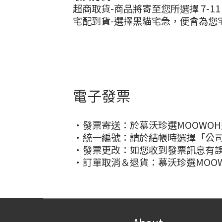
超商取貨-商品將寄至您所選擇 7-
宅配到貨-選擇黑貓宅急，便會為您
電子發票
•發票寄送：於慕沃珍選MOOWO
•統一編號：請於結帳時選擇「公
•發票更改：如您收到發票訊息有誤
•訂單取消＆退貨：慕沃珍選MOO