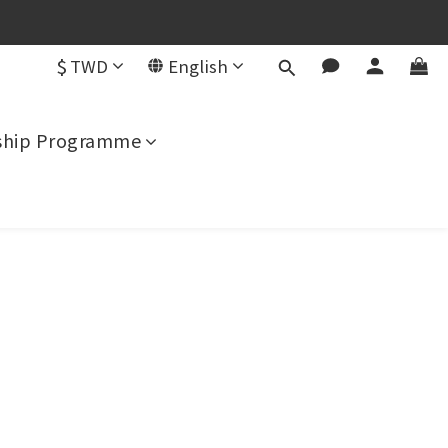
用）
$
TWD
English
用）
hip Programme