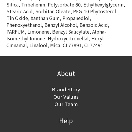
Silica, Tribehenin, Polysorbate 80, Ethylhexylglycerin,
Stearic Acid, Sorbitan Oleate, PEG-10 Phytosterol,
Tin Oxide, Xanthan Gum, Propanediol,
Phenoxyethanol, Benzyl Alcohol, Benzoic Acid,
PARFUM, Limonene, Benzyl Salicylate, Alpha-
Isomethyl Ionone, Hydroxycitronellal, Hexyl
Cinnamal, Linalool, Mica, CI 77891, CI 77491
About
Brand Story
Our Values
Our Team
Help