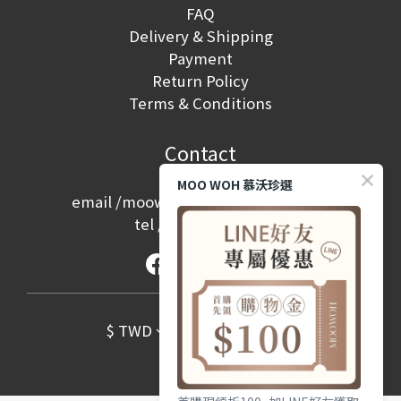
FAQ
Delivery & Shipping
Payment
Return Policy
Terms & Conditions
Contact
MOO WOH 慕沃珍選
email /
moowoh.service@gmail.com
tel /
(02) 2657-2968
$
TWD
English