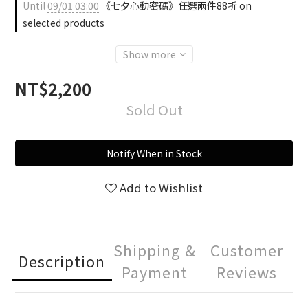
Until
09/01 03:00
《七夕心動密碼》任選兩件88折 on
selected products
Show more
NT$2,200
Sold Out
Notify When in Stock
Add to Wishlist
Shipping &
Customer
Description
Payment
Reviews