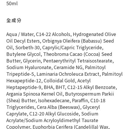
50ml
全成分
Aqua / Water, C14-22 Alcohols, Hydrogenated Olive
Oil Decyl Esters, Orbignya Oleifera (Babassu) Seed
Oil, Sorbeth-30, Caprylic/Capric Triglyceride,
Butylene Glycol, Theobroma Cacao (Cocoa) Seed
Butter, Glycerin, Pentaerythrityl Tetraisostearate,
Sodium Hyaluronate, Ceramide NG, Palmitoyl
Tripeptide-5, Laminaria Ochroleuca Extract, Palmitoyl
Hexapeptide-12, Colloidal Gold, Acetyl
Heptapeptide-9, BHA, BHT, C12-15 Alkyl Benzoate,
Argania Spinosa Kernel Oil, Butyrospermum Parkii
(Shea) Butter, Isohexadecane, Paraffin, C10-18
Triglycerides, Cera Alba (Beeswax), Glyceryl
Caprylate, C12-20 Alkyl Glucoside, Sodium
Acrylate/Sodium Acryloyldimethyl Taurate
Copolymer, Euphorbia Cerifera (Candelilla) Wax,