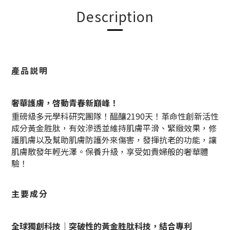
Description
產品説明
奢華護膚，啓動青春新巔峰！
重磅級多元學科研究團隊！醖釀2190天！革命性創新活性
成分黃金胜肽，有效滲透並維持肌膚平滑、緊緻效果，修
護肌膚以及幫助肌膚防護外來傷害，發揮抗老的功能，讓
肌膚散發年輕光澤。保養升級，享受如貴婦般的奢華體
驗！
主要成分
全球獨創科技｜突破性的黃金胜肽科技，結合專利