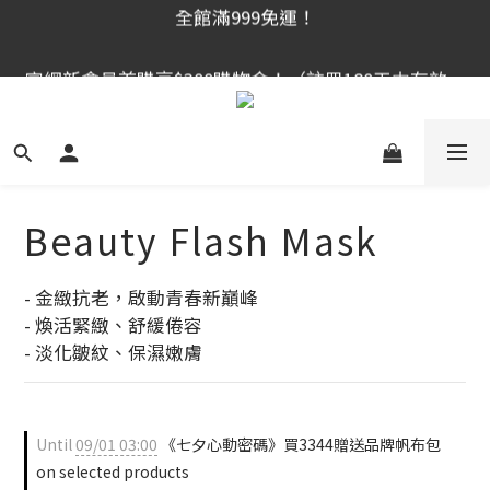
官網新會員首購享$300購物金！（註冊180天内有效，
官網新會員首購享$300購物金！（註冊180天内有效，
滿千使用）
滿千使用）
全館滿999免運！
官網新會員首購享$300購物金！（註冊180天内有效，
滿千使用）
Beauty Flash Mask
- 金緻抗老，啟動青春新巔峰
- 煥活緊緻、舒緩倦容
- 淡化皺紋、保濕嫩膚
Until
09/01 03:00
《七夕心動密碼》買3344贈送品牌帆布包
on selected products