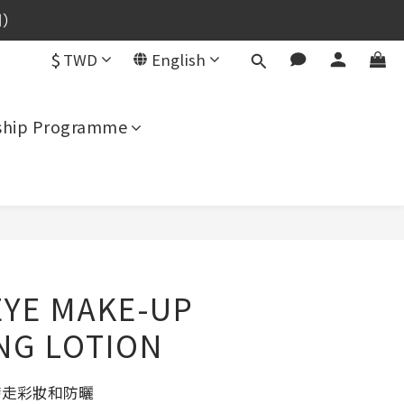
用）
用）
$
TWD
English
用）
hip Programme
BUY NOW
EYE MAKE-UP
NG LOTION
帶走彩妝和防曬