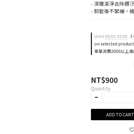
- 深層潔淨去除髒
- 卸妝後不緊繃，
Until
09/01 03:00
《
on selected product
單筆消費2000以上滿額贈 o
NT$900
Quantity
ADD TO CART