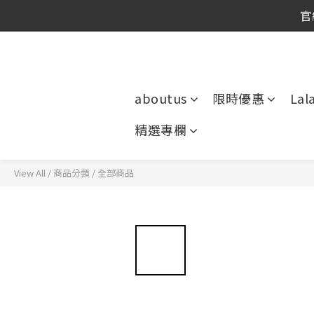
官
官
官
aboutus
限時優惠
Lal
精選專欄
View All
/
商品分類
/
全部商品