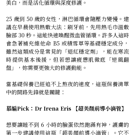
美白，而是活化循環與深度修護。
25 歲到 50 歲的女性，淋巴循環會隨壓力變慢。建
議在早晨使用熱敷大法：刷牙前，先用熱毛巾溫敷
臉部 30 秒。這能快速喚醒微血管循環。許多人這時
會急著補充維他命 B5 或積雪草等基礎穩定成分，
雖然這類成分是常見的「退紅穩定劑」，能在寒流
時提供基本後援，但若想讓疲憊肌徹底「逆風翻
盤」，妳需要更強大的修護動能。
當基礎保養已經追不上熬夜的速度，這瓶保養清單
中的開路先鋒就是關鍵：
慕編Pick：Dr Irena Eris 【超美顏前導小滴管】
想要讓睡不到 6 小時的臉蛋依然飽滿有神，護膚的
第一步建議使用這瓶「超美顏前導小滴管」。它不