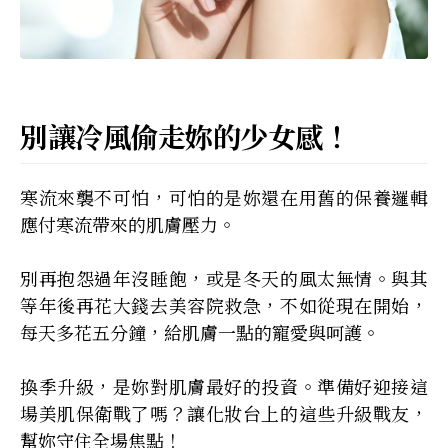
別讓冷風偷走妳的少女感！
寒流來襲不可怕，可怕的是妳還在用舊的保養邏輯
應付寒流帶來的肌膚壓力。
別再抱怨過年沒睡飽，或是冬天的風太無情。與其
等年後再花大錢去美容院救急，不如從現在開始，
每天多花五分鐘，給肌膚一點的寵愛與呵護。
換季升級，是妳對肌膚最好的投資。準備好迎接這
場美肌保衛戰了嗎？讓化妝台上的這些升級戰友，
幫妳守住全場焦點！