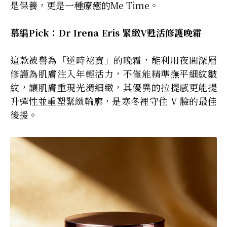
是保養，更是一種療癒的Me Time。
慕編Pick：Dr Irena Eris 緊緻V甦活修護晚霜
這款被譽為「逆時祕寶」的晚霜，能利用夜間深層
修護為肌膚注入年輕活力，不僅能精準撫平細紋皺
紋，讓肌膚重現光滑細緻，其優異的拉提感更能提
升彈性並重塑緊緻輪廓，是寒冬裡守住 V 臉的最佳
後援。