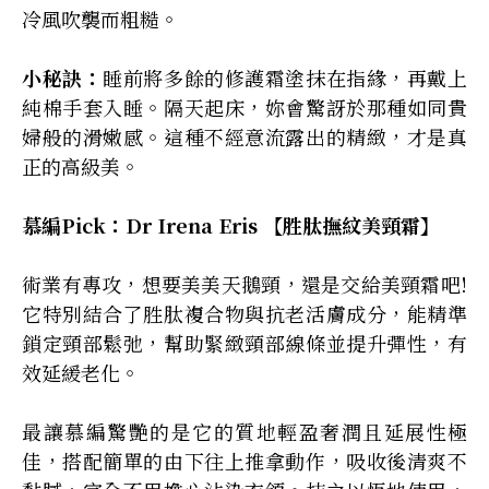
冷風吹襲而粗糙。
小秘訣：
睡前將多餘的修護霜塗抹在指緣，再戴上
純棉手套入睡。隔天起床，妳會驚訝於那種如同貴
婦般的滑嫩感。這種不經意流露出的精緻，才是真
正的高級美。
慕編Pick：Dr Irena Eris 【胜肽撫紋美頸霜】
術業有專攻，想要美美天鵝頸，還是交給美頸霜吧!
它特別結合了胜肽複合物與抗老活膚成分，能精準
鎖定頸部鬆弛，幫助緊緻頸部線條並提升彈性，有
效延緩老化。
最讓慕編驚艷的是它的質地輕盈奢潤且延展性極
佳，搭配簡單的由下往上推拿動作，吸收後清爽不