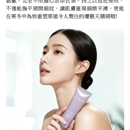
黏膩，完全不用擔心沾染衣領。持之以恆地使用，
不僅能撫平頸間細紋，讓肌膚重現細緻平滑，更能
在寒冬中為妳重塑那道令人嚮往的優雅天鵝頸哦!