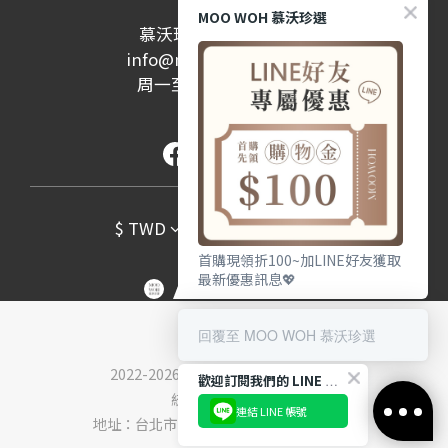
MOO WOH 慕沃珍選
慕沃珍選股份有限公司
info@moowohshop.com
周一至周五 10:00-17:00
(例假日除外)
$
TWD
繁體中文
首購現領折100~加LINE好友獲取
最新優惠訊息💖
回覆至 MOO WOH 慕沃珍選
2022-2026 © 慕沃珍選股份有限公司
歡迎訂閱我們的 LINE 官方帳號
統編：90367387
連結 LINE 帳號
地址：台北市內湖區堤頂大道一段33號3樓