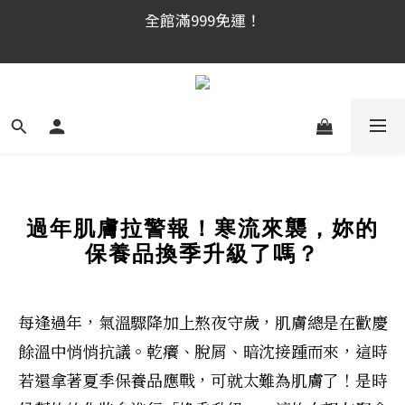
官網新會員首購享$300購物金！（註冊180天内有效，
官網新會員首購享$300購物金！（註冊180天内有效，
滿千使用）
滿千使用）
全館滿999免運！
官網新會員首購享$300購物金！（註冊180天内有效，
滿千使用）
過年肌膚拉警報！寒流來襲，妳的
保養品換季升級了嗎？
每逢過年，氣溫驟降加上熬夜守歲，肌膚總是在歡慶
餘溫中悄悄抗議。乾癢、脫屑、暗沈接踵而來，這時
若還拿著夏季保養品應戰，可就太難為肌膚了！是時