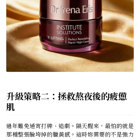
升級策略二：拯救熬夜後的疲憊
肌
過年難免通宵打牌、追劇。隔天醒來，最怕的就是
那種整張臉垮掉的臘黃感。這時妳需要的不是強力