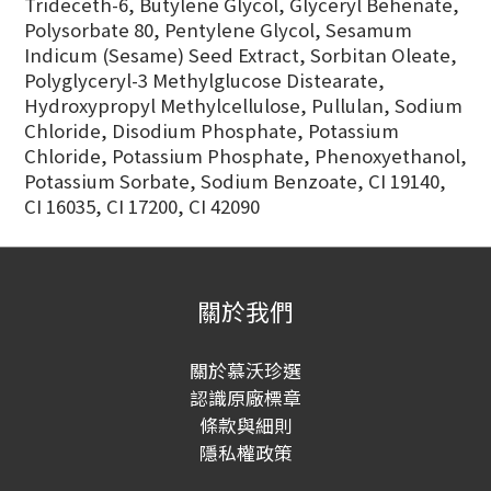
Trideceth-6, Butylene Glycol, Glyceryl Behenate,
Polysorbate 80, Pentylene Glycol, Sesamum
Indicum (Sesame) Seed Extract, Sorbitan Oleate,
Polyglyceryl-3 Methylglucose Distearate,
Hydroxypropyl Methylcellulose, Pullulan, Sodium
Chloride, Disodium Phosphate, Potassium
Chloride, Potassium Phosphate, Phenoxyethanol,
Potassium Sorbate, Sodium Benzoate, CI 19140,
CI 16035, CI 17200, CI 42090
關於我們
關於慕沃珍選
認識原廠標章
條款與細則
隱私權政策