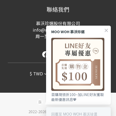
聯絡我們
慕沃珍選股份有限公司
info@moowohshop.com
MOO WOH 慕沃珍選
周一至周五 10:00-17:00
(例假日除外)
$
TWD
繁體中文
首購現領折100~加LINE好友獲取
最新優惠訊息💖
2022-2026 © 慕沃珍選股份有限公司
回覆至 MOO WOH 慕沃珍選