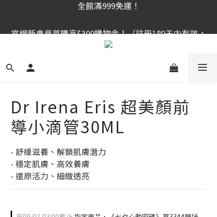
官網新會員首購享$300購物金！（註冊180天内有效，
官網新會員首購享$300購物金！（註冊180天内有效，
滿千使用）
滿千使用）
全館滿999免運！
官網新會員首購享$300購物金！（註冊180天内有效，
滿千使用）
Dr Irena Eris 超美顏前
導小滴管30ML
- 舒緩滋養、解鎖肌膚潛力
- 穩定肌膚、高效養膚
- 還原活力、細緻透亮
至
09/01 03:00
截止
指定商品，《七夕心動密碼》買3344贈送