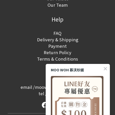
Our Team
Help
FAQ
Delivery & Shipping
Payment
Return Policy
Terms & Conditions
MOO WOH 慕沃珍選
Contact
email /
moowoh.service@gmail.com
tel /
(02) 2657-2968