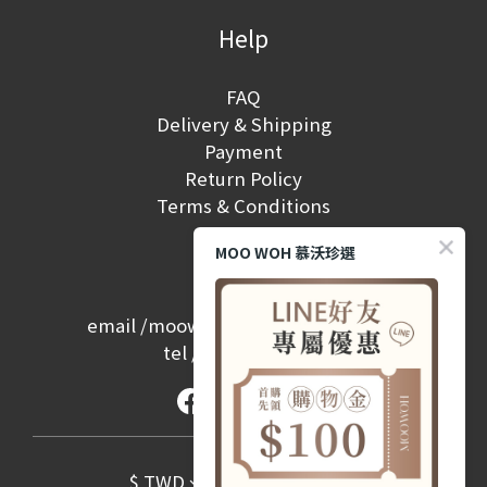
Help
FAQ
Delivery & Shipping
Payment
Return Policy
Terms & Conditions
MOO WOH 慕沃珍選
Contact
email /
moowoh.service@gmail.com
tel /
(02) 2657-2968
$
TWD
English