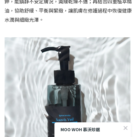
鉀，能鎮靜不安定膚況，減緩乾燥不適；再結合四重植萃精
油，協助舒緩、平衡與緊緻，讓肌膚在修護過程中恢復健康
水潤與細緻光澤。
MOO WOH 慕沃珍選