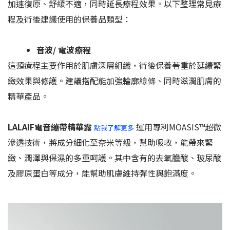
加速復原、舒緩不適，同時延長療程效果。以下整理常見療
程及術後建議使用的保養品類型：
音波/ 電波療程
這類療程主要作用於肌膚深層組織，術後保養著重於延續緊
緻效果與修護。建議搭配能加強輪廓線條、同時滋潤肌膚的
精華產品。
LALAIF電音繃帶精華露
運用專利MOASIS™超微
點我了解更多
滲透技術，將成分細化至奈米等級，幫助吸收，能帶來緊
緻、潤澤與保濕的多重呵護。其中含有的去氧膽酸、玻尿酸
及膠原蛋白等成分，能幫助肌膚維持彈性與飽滿度。