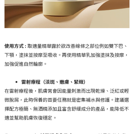
使用方式 :
取適量精華露於欲改善線條之部位例如雙下巴、
下顎，塗抹並按摩至吸收。再使用精華乳加強塗抹及按摩，
加強促進自然輪廓。
雷射療程（淡斑、嫩膚、緊緻）
在雷射療程後，肌膚常會因能量刺激而出現乾燥、泛紅或輕
微脫屑，此時保養的首要任務就是密集補水與修護。建議選
擇配方極簡、無酒精添加且富含舒緩成分的產品，能降低不
適並幫助肌膚恢復穩定。