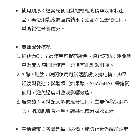
使用順序：
通常先使用質地較輕的精華或水狀產
品，再使用乳液或面霜鎖水；油類產品最後使用，
幫助鎖住營養成分。
高效成分搭配：
維他命C：早晨使用可提亮膚色、淡化斑點；避免與
高濃度 A 醇同時使用，否則可能刺激肌膚。
A 醇 / 胜肽：晚間使用可賦活肌膚支撐結構，撫平
細紋與鬆弛；與酸類（如果酸、AHA/BHA）需錯開
使用，避免過度刺激或影響效能。
玻尿酸：可搭配大多數成分使用，主要作為保濕基
底，增加肌膚含水量，讓其他成分吸收更好。
生活習慣：
防曬是每日必備，能防止紫外線加速老