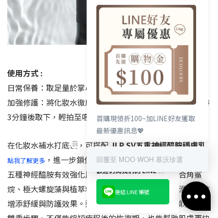
使用方式 :
日常保養：取足量於掌心，輕拍全臉至吸收。
加強修護：將化妝水徹底浸濕化妝棉，敷於全臉或局部，待
3分鐘後取下，輕拍至吸收。
首購現領折100~加LINE好友獲取
最新優惠訊息💖
在化妝水補水打底後，可搭配
JLP SV五重神經醯胺穩膚乳
，進一步鎖住水分並強化屏障。
回覆至 MOO WOH 慕沃珍選
點我了解更多
歡迎訂閱我們的 LINE 官方帳號
五種神經醯胺有效強化屏障、維持肌膚彈潤，並結合角鯊
烷、極大螺旋藻與植萃精油，讓肌膚保持水嫩、平滑，同時
連結 LINE 帳號
增添舒緩與防護效果。透過「化妝水補水 → 乳液鎖水」的