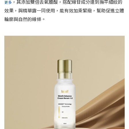
，其添加雙倍去氧膽酸，搭配線苷成分達到撫平細紋的
更多
效果，與精華露一同使用，能有效加乘緊緻，幫助促進立體
輪廓與自然的線條。