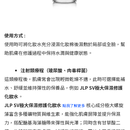
使用方式 :
使用時可將化妝水充分浸濕化妝棉後濕敷於局部或全臉，幫
助肌膚在修護過程中保持水潤與健康狀態。
注射類療程（玻尿酸、肉毒桿菌）
這類療程後，肌膚常會出現輕微乾燥不適，此時可選擇能補
水、舒緩並維持彈性的保養品，例如
JLP SV極大保濕修護
化妝水
。
JLP SV極大保濕修護化妝水
核心成分極大螺旋
點我了解更多
藻富含多種礦物質與維生素，能強化肌膚屏障並提升保濕
力，搭配醣基海藻糖帶來彈性與光澤；同時含有甘草酸二