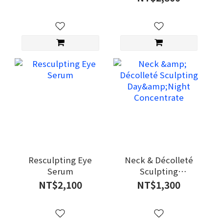
Resculpting Eye
Neck & Décolleté
Serum
Sculpting
Day&Night
NT$2,100
NT$1,300
Concentrate