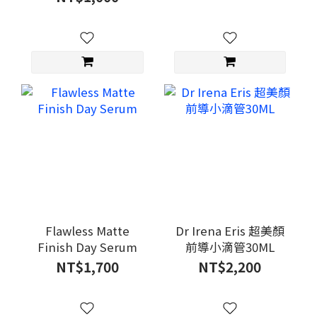
Flawless Matte
Dr Irena Eris 超美顏
Finish Day Serum
前導小滴管30ML
NT$1,700
NT$2,200