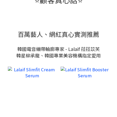
百萬藝人、網紅真心實測推薦
韓國電音繃帶輪廓專家 - Lalaif 菈菈苡芙
韓星柳承龍、韓國專業美容機構指定愛用