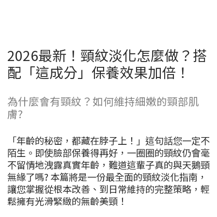
2026最新！頸紋淡化怎麼做？搭
配「這成分」保養效果加倍！
為什麼會有頸紋？如何維持細嫩的頸部肌
膚?
「年齡的秘密，都藏在脖子上！」這句話您一定不
陌生。即使臉部保養得再好，一圈圈的頸紋仍會毫
不留情地洩露真實年齡，難道這輩子真的與天鵝頸
無緣了嗎? 本篇將是一份最全面的頸紋淡化指南，
讓您掌握從根本改善、到日常維持的完整策略，輕
鬆擁有光滑緊緻的無齡美頸！