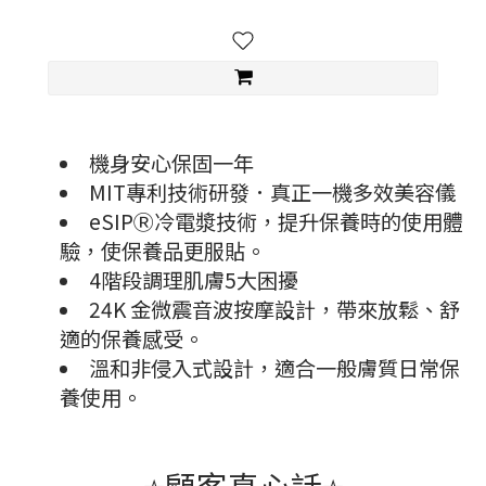
機身安心保固一年
MIT專利技術研發．真正一機多效美容儀
eSIPⓇ冷電漿技術，提升保養時的使用體
驗，使保養品更服貼。
4階段調理肌膚5大困擾
24K 金微震音波按摩設計，帶來放鬆、舒
適的保養感受。
溫和非侵入式設計，適合一般膚質日常保
養使用。
⭐顧客真心話⭐