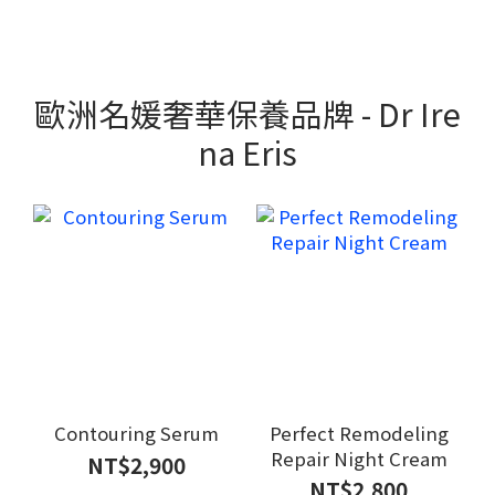
歐洲名媛奢華保養品牌 - Dr Ire
na Eris
Contouring Serum
Perfect Remodeling
Repair Night Cream
NT$2,900
NT$2,800