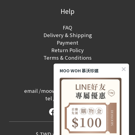
Help
FAQ
Delivery & Shipping
Payment
Return Policy
Terms & Conditions
MOO WOH 慕沃珍選
Contact
email /
moowoh.service@gmail.com
tel /
(02) 2657-2968
$
TWD
English