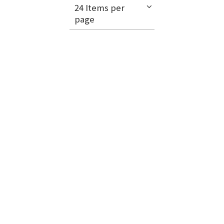
24 Items per
page