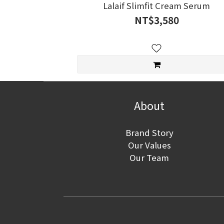
Lalaif Slimfit Cream Serum
NT$3,580
About
Brand Story
Our Values
Our Team