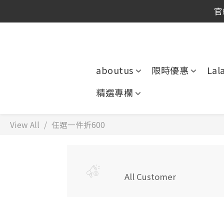
官
官
官
aboutus
限時優惠
Lal
精選專欄
View All
任選一件折600
All Customer