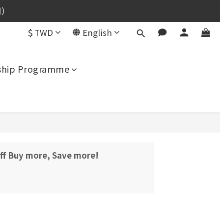
用）
用）
$
TWD
English
用）
hip Programme
off Buy more, Save more!