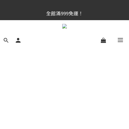
官網新會員首購享$300購物金！（註冊180天内有效，
全館滿999免運！
滿千使用）
官網新會員首購享$300購物金！（註冊180天内有效，
滿千使用）