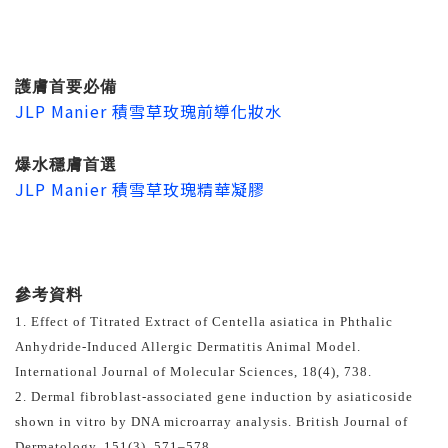
護膚首要必備
JLP Manier 積雪草玫瑰前導化妝水
爆水穩膚首選
JLP Manier 積雪草玫瑰精華凝膠
參考資料
1.
Effect of Titrated Extract of Centella asiatica in Phthalic
Anhydride-Induced Allergic Dermatitis Animal Model.
International Journal of Molecular Sciences, 18(4), 738.
2.
Dermal fibroblast-associated gene induction by asiaticoside
shown in vitro by DNA microarray analysis. British Journal of
Dermatology, 151(3), 571–578.