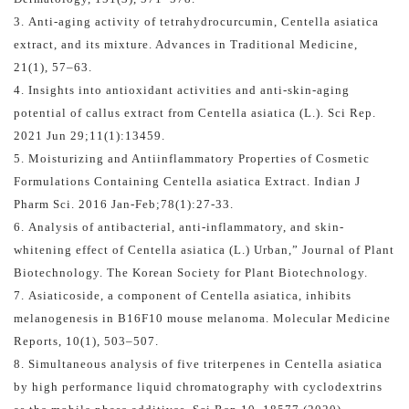
3.
Anti-aging activity of tetrahydrocurcumin, Centella asiatica
extract, and its mixture. Advances in Traditional Medicine,
21(1), 57–63.
4.
Insights into antioxidant activities and anti-skin-aging
potential of callus extract from Centella asiatica (L.). Sci Rep.
2021 Jun 29;11(1):13459.
5.
Moisturizing and Antiinflammatory Properties of Cosmetic
Formulations Containing Centella asiatica Extract. Indian J
Pharm Sci. 2016 Jan-Feb;78(1):27-33.
6.
Analysis of antibacterial, anti-inflammatory, and skin-
whitening effect of Centella asiatica (L.) Urban,” Journal of Plant
Biotechnology. The Korean Society for Plant Biotechnology.
7.
Asiaticoside, a component of Centella asiatica, inhibits
melanogenesis in B16F10 mouse melanoma. Molecular Medicine
Reports, 10(1), 503–507.
8.
Simultaneous analysis of five triterpenes in Centella asiatica
by high performance liquid chromatography with cyclodextrins