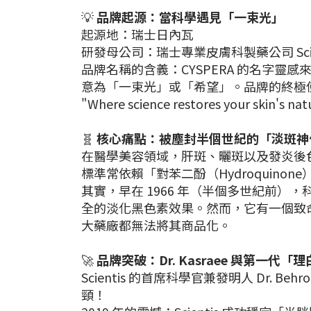
💡
品牌起源：當科學遇見「一束光」
起源地：瑞士日內瓦
研發母公司：瑞士專業皮膚科製藥公司 Scient
品牌名稱的含義：CYSPERA 的名字靈感來自
意為「一束光」或「希望」。品牌的終極
"Where science restores your ski
🧬
核心痛點：被塵封半個世紀的「淡斑神
在醫學美容領域，肝斑、曬斑以及發炎後
標準常依賴「對苯二酚（Hydroquin
其實，早在 1966 年（半個多世紀前），
全的淡化黑色素效果。然而，它有一個致
大藥廠都無法將其商品化。
🚀
品牌突破：Dr. Kasraee 與第一代
Scientis 的首席科學官兼發明人 Dr. 
頸！