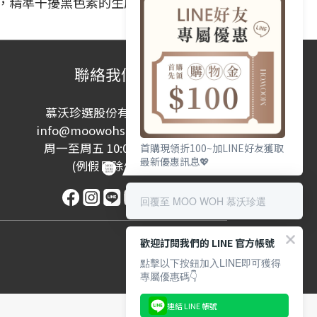
，精準干擾黑色素的生成路徑，達到「養
聯絡我們
慕沃珍選股份有限公司
info@moowohshop.com
周一至周五 10:00-17:00
首購現領折100~加LINE好友獲取
最新優惠訊息💖
(例假日除外)
回覆至 MOO WOH 慕沃珍選
歡迎訂閱我們的 LINE 官方帳號
點擊以下按鈕加入LINE即可獲得
專屬優惠碼👇
連結 LINE 帳號