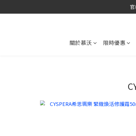
官
官
官
關於慕沃
限時優惠
C