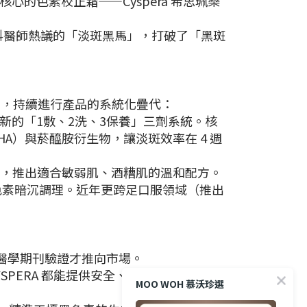
核心的色素校正霜——Cyspera 希思珮樂
科醫師熱議的「淡斑黑馬」，打破了「黑斑
技進步，持續進行產品的系統化疊代：
出了創新的「1敷、2洗、3保養」三劑系統。核
果酸（AHA）與菸醯胺衍生物，讓淡斑效率在 4 週
胺濃度微調，推出適合敏弱肌、酒糟肌的溫和配方。
的色素暗沉調理。近年更跨足口服領域（推出
頂級醫學期刊驗證才推向市場。
，CYSPERA 都能提供安全、不挑膚色的長期亮
MOO WOH 慕沃珍選