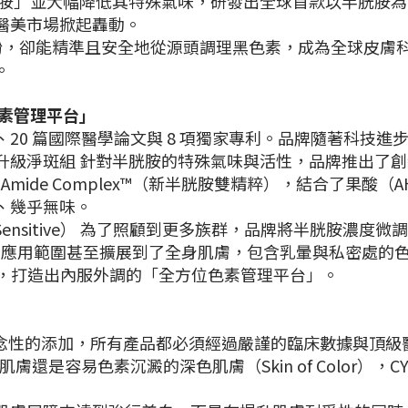
穩定「半胱胺」並大幅降低其特殊氣味，研發出全球首款以半胱胺為
醫美市場掀起轟動。
酚，卻能精準且安全地從源頭調理黑色素，成為全球皮膚
。
素管理平台」
床研究、20 篇國際醫學論文與 8 項獨家專利。品牌隨著科
System 全能升級淨斑組 針對半胱胺的特殊氣味與活性，品牌推
ionic-Amide Complex™（新半胱胺雙精粹），結合了
、幾乎無味。
al+ / Sensitive） 為了照顧到更多族群，品牌將半胱
A 的應用範圍甚至擴展到了全身肌膚，包含乳暈與私密處
產品），打造出內服外調的「全方位色素管理平台」。
：拒絕純概念性的添加，所有產品都必須經過嚴謹的臨床數據與
是白皙肌膚還是容易色素沉澱的深色肌膚（Skin of Color）