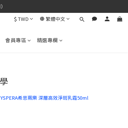
用）
用）
$
TWD
繁體中文
用）
會員專區
精選專欄
美學