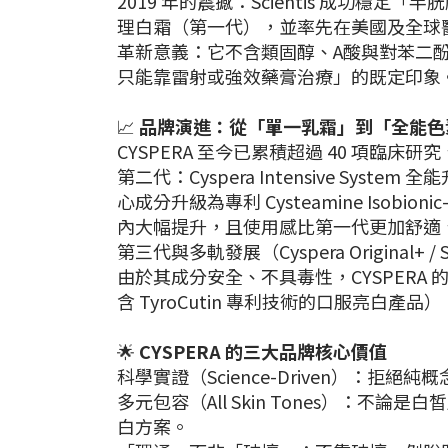
2019 年的震撼：Scientis 成功
理白霜（第一代），並率先在美國及全球
革新意義：它不含類固醇、A酸與對苯二
只能靠雷射或強效藥膏治療」的既定印象
📈
品牌演進：從「單一乳霜」到「全能色
CYSPERA 至今已累積超過 40 項臨
第二代：Cyspera Intensive 
心成分升級為專利 Cysteamine Isob
內大幅提升，且使用感比第一代更加舒適
第三代與多軌發展（Cyspera Origin
由於其成分安全、不具毒性，CYSPER
含 TyroCutin 專利技術的口服亮白
🌟
CYSPERA 的三大品牌核心價值
科學實證（Science-Driven）
多元包容（All Skin Tones）：不論
白方案。