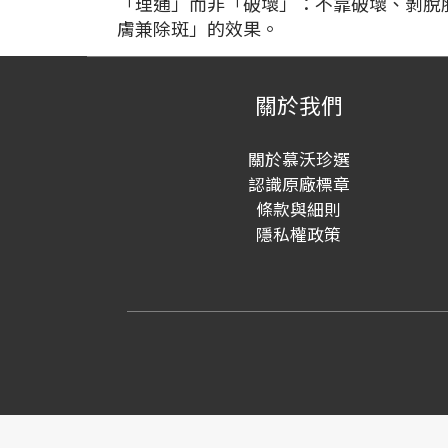
「理通」而非「破壞」：不靠破壞、剝脫
膚兼除斑」的效果。
關於我們
關於慕沃珍選
認識原廠標章
條款與細則
隱私權政策