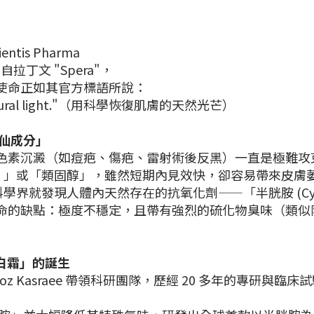
is Pharma
拉丁文 "Spera"，
使命正如其官方標語所說：
n's natural light."（用科學恢復肌膚的天然光芒）
仙成分」
色素沉澱（如痘疤、傷疤、雷射術後反黑）一直是極難攻
one）」或「類固醇」，雖然短期內見效快，卻容易帶來皮
科學界就發現人體內天然存在的抗氧化劑——「半胱胺 (Cys
命的缺點：極度不穩定，且帶有強烈的硫化物臭味（類似
「理白霜」的誕生
Behrooz Kasraee 帶領科研團隊，歷經 20 多年的