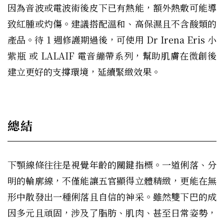
因為音波或電波術後皮下已有熱能，額外熱敷可能導
致紅腫或灼傷。建議搭配溫和、高保濕且不含酸類的
產品。待 1 週修護期過後，可使用 Dr Irena Eris 小
紫瓶 或 LALAIF 電音繃帶系列，幫助肌膚在微創後
建立更好的支撐環境，延續緊緻效果。
總結
下顎線條往往是視覺年齡的關鍵指標。一道俐落、分
明的輪廓線，不僅能讓五官顯得立體精緻，更能在無
形中散發出一種俐落且自信的神采。雖然雙下巴的成
因多元且頑固，涉及了脂肪、肌肉、甚至日常姿勢，