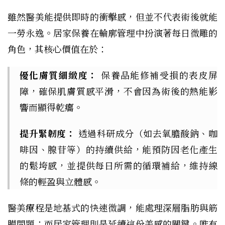
雖然醫美能提供即時的衝擊感，但並不代表術後就能
一勞永逸。居家保養在輪廓管理中扮演著每日微雕的
角色，其核心價值在於：
優化膚質細緻度：
保養品能修補受損的表皮屏
障，確保肌膚質感平滑，不會因為術後的熱能影
響而顯得乾癟。
提升緊韌度：
透過科研成分（如去氧膽酸鈉、咖
啡因、腺苷等）的持續供給，能預防因老化產生
的鬆垮感，並提供每日所需的循環補給，維持線
條的輕盈與立體感。
醫美療程是地基式的快速微調，能處理深層脂肪與筋
膜問題；而居家管理則是延續這份美感的關鍵。唯有