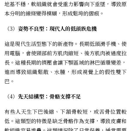
地基不穩，軟組織就會受重力影響向下垂墜，導致原
本分明的線條變得模糊，形成鬆垮的摺痕。
（3）
姿勢不良型：現代人的低頭族危機
這是現代生活型態下的新產物。長期低頭滑手機、使
用電腦，會使頸部前方肌肉縮短、後方肌肉被過度拉
長。這種長期的擠壓會讓下顎區域的淋巴循環變差，
進而導致組織鬆散、水腫，形成視覺上的假性雙下
巴。
（4）
先天結構型：骨骼支撐不足
有些人天生下巴後縮、下頷骨較短，或舌骨位置較
低。這類型的特徵是缺乏骨骼作為支撐，導致皮膚和
軟組織容易堆疊。這類情況除了日常保養，通常需要