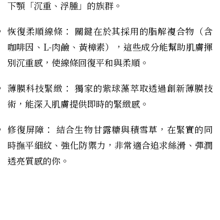
下顎「沉重、浮腫」的族群。
恢復柔順線條： 關鍵在於其採用的脂解複合物（含
咖啡因、L-肉鹼、黃樟素），這些成分能幫助肌膚揮
別沉重感，使線條回復平和與柔順。
薄膜科技緊緻： 獨家的紫球藻萃取透過創新薄膜技
術，能深入肌膚提供即時的緊緻感。
修復屏障： 結合生物甘露糖與積雪草，在緊實的同
時撫平細紋、強化防禦力，非常適合追求絲滑、彈潤
透亮質感的你。