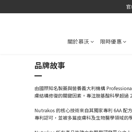
官
官
官
關於慕沃
限時優惠
品牌故事
由國際知名製藥與營養義大利機構 Profession
膚結構修復的關鍵因素。專注胺基酸科學超過 
Nutrakos 的核心技術來自其獨家專利 6
專利認可，並被多篇皮膚科及生物醫學領域的