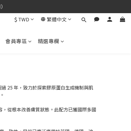
用）
用）
$
TWD
繁體中文
用）
會員專區
精選專欄
酸科學超過 25 年，致力於探索膠原蛋白生成機制與肌
。
養顔美容，從根本改善膚質狀態。此配方已獲國際多國