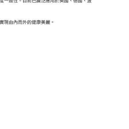
的高度一致性。目前已廣泛應用於英國、德國、波
者實現由內而外的健康美麗。