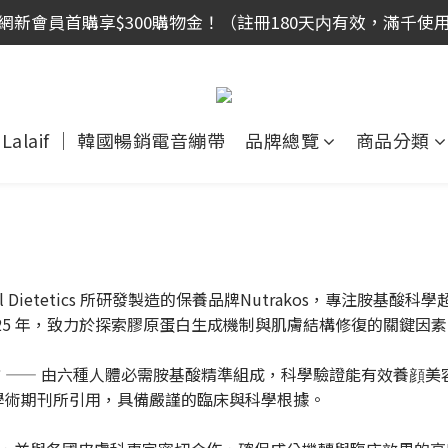
網新會員首購享$300購物金！（註冊180天内有效，滿千使
網新會員首購享$300購物金！（註冊180天内有效，滿千使
全館滿999免運！
網新會員首購享$300購物金！（註冊180天内有效，滿千使
Lalaif ｜ 韓國暢銷電音繃帶
品牌總覽
商品分類
al Dietetics 所研發製造的保養品牌Nutrakos，專注胺基
25 年，致力於探索膠原蛋白生成機制與肌膚結構修復的關鍵因素
AA 配方 —— 由六種人體必需胺基酸精準組成，科學驗證能有效
學術期刊所引用，具備嚴謹的臨床與科學根據。