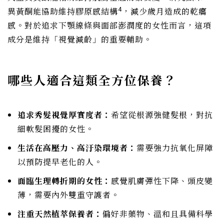
4
異黃酮能協助維持膠原感結構
，減少歲月造成的乾癟
感。對於追求下顎線條與面部澎潤度的女性而言，這項
成分是維持「視覺減齡」的重要輔助。
哪些人適合這類全方位保養？
追求秀髮視覺厚實度者：
希望從根源強健髮根，對抗
細軟髮困擾的女性。
生活在高壓力、高汙染環境者：
需要強力抗氧化屏障
以預防提早老化的人。
面臨生理轉折期的女性：
感覺肌膚彈性下降、頭皮變
薄，需要內外雙重守護者。
注重天然植萃保養者：
偏好非藥物、溫和且具備科學