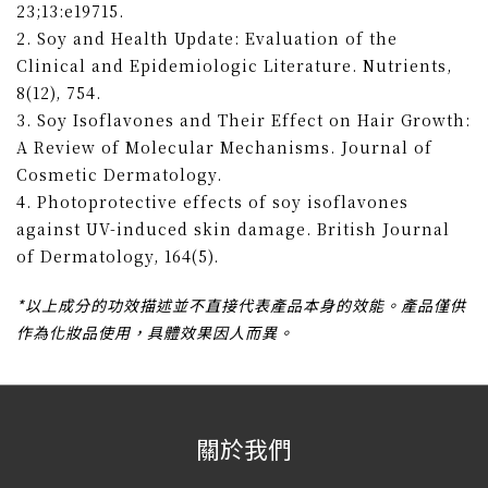
23;13:e19715.
2. Soy and Health Update: Evaluation of the
Clinical and Epidemiologic Literature. Nutrients,
8(12), 754.
3. Soy Isoflavones and Their Effect on Hair Growth:
A Review of Molecular Mechanisms. Journal of
Cosmetic Dermatology.
4. Photoprotective effects of soy isoflavones
against UV-induced skin damage. British Journal
of Dermatology, 164(5).
*以上成分的功效描述並不直接代表產品本身的效能。產品僅供
作為化妝品使用，具體效果因人而異。
關於我們