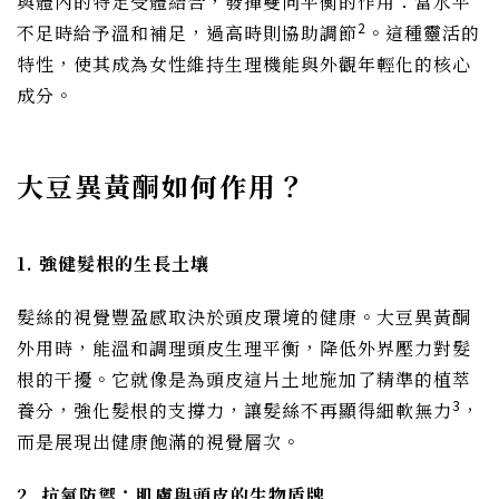
與體內的特定受體結合，發揮雙向平衡的作用：當水平
2
不足時給予溫和補足，過高時則協助調節
。這種靈活的
特性，使其成為女性維持生理機能與外觀年輕化的核心
成分。
大豆異黃酮如何作用？
1. 強健髮根的生長土壤
髮絲的視覺豐盈感取決於頭皮環境的健康。大豆異黃酮
外用時，能溫和調理頭皮生理平衡，降低外界壓力對髮
根的干擾。它就像是為頭皮這片土地施加了精準的植萃
3
養分，強化髮根的支撐力，讓髮絲不再顯得細軟無力
，
而是展現出健康飽滿的視覺層次。
2. 抗氧防禦：肌膚與頭皮的生物盾牌