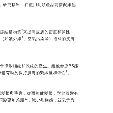
應，研究指出，在使用此類產品前搭配維他
7
支撐結構物質
來提高皮膚的密度和彈性，
8
力（如紫外線
、空氣污染等）造成的皮膚
會導致細紋和乾紋的產生。維他命原B5能
9
5也有助於保持肌膚的緊緻度和彈性
。
活髮根與毛囊，從而強健髮根，對於養髮有
11
頭髮更加柔順
，
減少毛躁感，並賦予秀