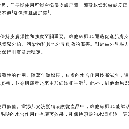
清潔，但長期使用可能會損傷皮膚屏障，導致乾燥和敏感反
5
6
緩不適
及保護肌膚屏障
。
保持皮膚彈性和強度至關重要。維他命原B5通過促進肌膚
抵禦紫外線、污染物和其他外界刺激的傷害。對於由外界壓
及保持肌膚健康穩定。
膚彈性的作用。隨著年齡增長，皮膚的水合作用逐漸減少，這
9
到填補，並令肌膚看起來更加細緻和平滑
。此外，維他命原B
應用價值。當添加於洗髮精或護髮產品中，維他命原B5能賦
對毛髮的水合作用也有顯著效果，能保持頭髮的水潤光澤，讓