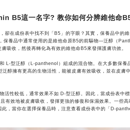
in B5這一名字? 教你如何分辨維他命B5
卻在成份表中找不到「B5」的字眼？其實，保養品中的維他命原
中通常使用的是維他命原B5的前驅物—泛醇（Panthenol，Pa
容易被皮膚吸收，然後再轉化為有效的維他命B5來發揮護膚功效。
l）和 L-型泛醇（L-panthenol）組成的混合物。在大多數保
D-型泛醇擁有更高的生物活性，能被皮膚有效吸收，並在皮膚
物活性較低，通常效果不如 D-型泛醇。因此，當成份表中標示為
接且有效地被皮膚吸收，發揮更強的修復和保濕效果。一些高端
。因此，當你在選擇保養品時，注意查看成份表中的「D-pant