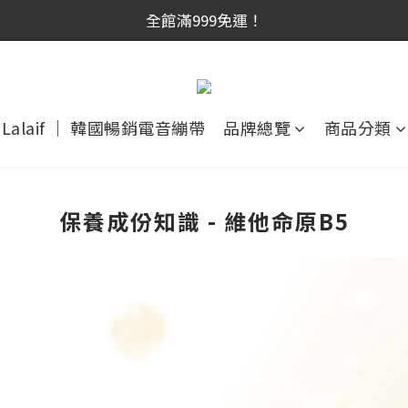
網新會員首購享$300購物金！（註冊180天内有效，滿千使
網新會員首購享$300購物金！（註冊180天内有效，滿千使
Lalaif ｜ 韓國暢銷電音繃帶
品牌總覽
商品分類
保養成份知識 - 維他命原B5