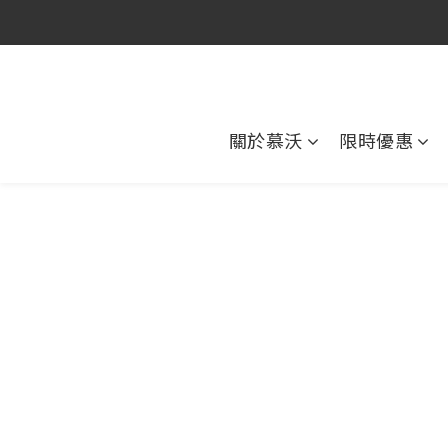
官
官
關於慕沃
限時優惠