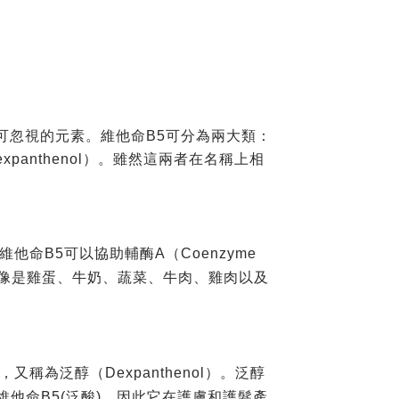
可忽視的元素。維他命B5可分為兩大類：
xpanthenol）。雖然這兩者在名稱上相
維他命B5可以協助輔酶A（Coenzyme
像是雞蛋、牛奶、蔬菜、牛肉、雞肉以及
，又稱為泛醇（Dexpanthenol）。泛醇
他命B5(泛酸)，因此它在護膚和護髮產