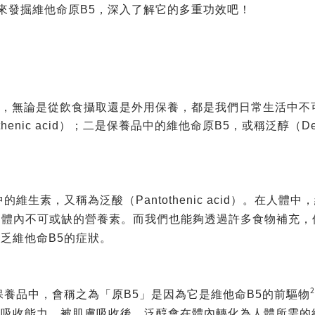
來發掘維他命原B5，深入了解它的多重功效吧！
素，無論是從飲食攝取還是外用保養，都是我們日常生活中不
henic acid）；二是保養品中的維他命原B5，或稱泛醇（De
生素，又稱為泛酸（Pantothenic acid）。在人體中，
是體內不可或缺的營養素。而我們也能夠透過許多食物補充，
乏維他命B5的症狀。
2
保養品中，會稱之為「原B5」是因為它是維他命B5的前驅物
吸收能力，被肌膚吸收後，泛醇會在體內轉化為人體所需的維