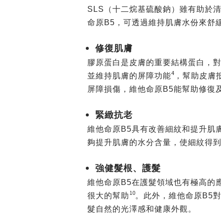
SLS（十二烷基硫酸鈉）雖有助於
命原B5，可透過維持肌膚水份來舒
修復肌膚
膠原蛋白是皮膚的重要結構蛋白，對
4
並維持肌膚的屏障功能
，幫助皮膚
屏障損傷，維他命原B5能幫助修復
緊緻抗老
維他命原B5具有改善細紋和提升肌
夠提升肌膚的水分含量，使細紋得
強健髮根、護髮
維他命原B5在護髮領域也有極高的
10
很大的幫助
。此外，維他命原B5
髮自然的光澤感和健康外觀。