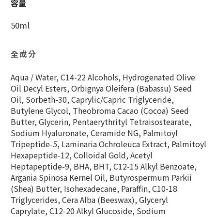
容量
50ml
全成分
Aqua / Water, C14-22 Alcohols, Hydrogenated Olive
Oil Decyl Esters, Orbignya Oleifera (Babassu) Seed
Oil, Sorbeth-30, Caprylic/Capric Triglyceride,
Butylene Glycol, Theobroma Cacao (Cocoa) Seed
Butter, Glycerin, Pentaerythrityl Tetraisostearate,
Sodium Hyaluronate, Ceramide NG, Palmitoyl
Tripeptide-5, Laminaria Ochroleuca Extract, Palmitoyl
Hexapeptide-12, Colloidal Gold, Acetyl
Heptapeptide-9, BHA, BHT, C12-15 Alkyl Benzoate,
Argania Spinosa Kernel Oil, Butyrospermum Parkii
(Shea) Butter, Isohexadecane, Paraffin, C10-18
Triglycerides, Cera Alba (Beeswax), Glyceryl
Caprylate, C12-20 Alkyl Glucoside, Sodium