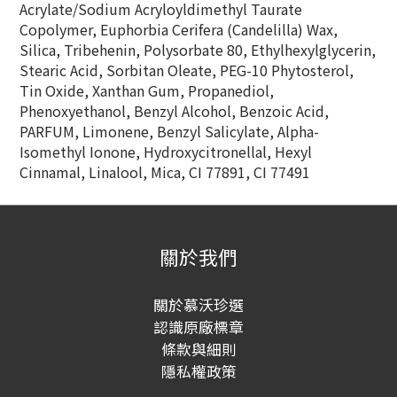
Acrylate/Sodium Acryloyldimethyl Taurate
Copolymer, Euphorbia Cerifera (Candelilla) Wax,
Silica, Tribehenin, Polysorbate 80, Ethylhexylglycerin,
Stearic Acid, Sorbitan Oleate, PEG-10 Phytosterol,
Tin Oxide, Xanthan Gum, Propanediol,
Phenoxyethanol, Benzyl Alcohol, Benzoic Acid,
PARFUM, Limonene, Benzyl Salicylate, Alpha-
Isomethyl Ionone, Hydroxycitronellal, Hexyl
Cinnamal, Linalool, Mica, CI 77891, CI 77491
關於我們
關於慕沃珍選
認識原廠標章
條款與細則
隱私權政策