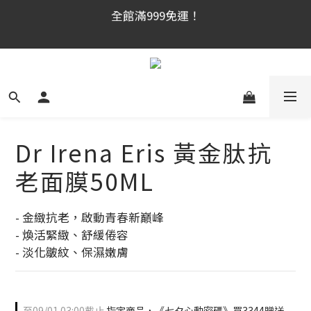
官網新會員首購享$300購物金！（註冊180天内有效，
官網新會員首購享$300購物金！（註冊180天内有效，
滿千使用）
滿千使用）
全館滿999免運！
官網新會員首購享$300購物金！（註冊180天内有效，
滿千使用）
Dr Irena Eris 黃金肽抗
老面膜50ML
- 金緻抗老，啟動青春新巔峰
- 煥活緊緻、舒緩倦容
- 淡化皺紋、保濕嫩膚
至
09/01 03:00
截止
指定商品，《七夕心動密碼》買3344贈送