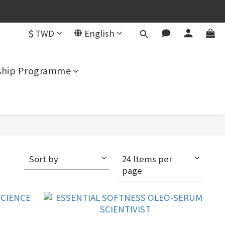
用）
$
TWD
English
用）
hip Programme
Sort by
24 Items per
page