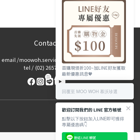
Contact
email /
moowoh.service@gmail.com
tel /
(02) 2657-2968
首購現領折100~加LINE好友獲取
最新優惠訊息💖
回覆至 MOO WOH 慕沃珍選
歡迎訂閱我們的 LINE 官方帳號
點擊以下按鈕加入LINE即可獲得
專屬優惠碼👇
連結 LINE 帳號