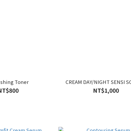
eshing Toner
CREAM DAY/NIGHT SENSI S
NT$800
NT$1,000