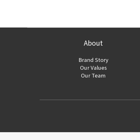
About
Brand Story
Our Values
Our Team