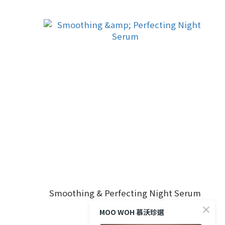
Smoothing & Perfecting Night Serum
NT$2,500
MOO WOH 慕沃珍選