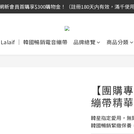
網新會員首購享$300購物金！（註冊180天内有效，滿千使
全館滿999免運！
網新會員首購享$300購物金！（註冊180天内有效，滿千使
Lalaif ｜ 韓國暢銷電音繃帶
品牌總覽
商品分類
【團購專屬
繃帶精華乳
韓星指定愛用，無
韓國暢銷緊緻保養