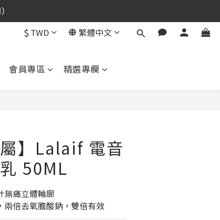
用）
$
TWD
繁體中文
用）
會員專區
精選專欄
立即購買
】Lalaif 電音
 50ML
針無痛立體輪廓
，兩倍去氧膽酸鈉，雙倍有效