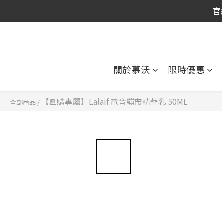
官
官
關於慕沃
限時優惠
【團購專屬】Lalaif 電音繃帶精華乳 50ML
全部商品
/