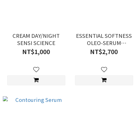
CREAM DAY/NIGHT
ESSENTIAL SOFTNESS
SENSI SCIENCE
OLEO-SERUM
SCIENTIVIST
NT$1,000
NT$2,700