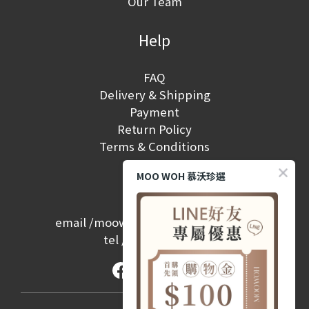
Our Team
Help
FAQ
Delivery & Shipping
Payment
Return Policy
Terms & Conditions
MOO WOH 慕沃珍選
Contact
email /
moowoh.service@gmail.com
tel /
(02) 2657-2968